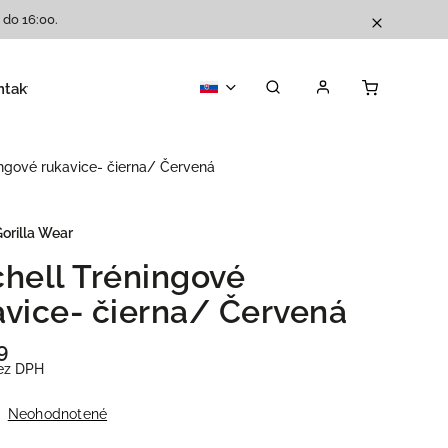
 do 16:00.
ntakty
Katalóg
ingové rukavice- čierna/ Červená
orilla Wear
chell Tréningové
avice- čierna/ Červená
9
ez DPH
Neohodnotené