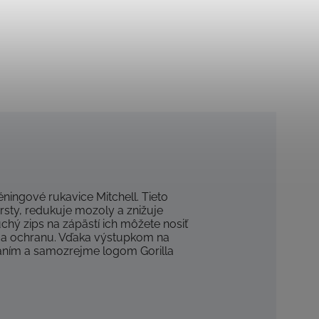
éningové rukavice Mitchell.
Tieto
rsty, redukuje mozoly a znižuje
chý zips na zápästí ich môžete nosiť
 a ochranu.
Vďaka výstupkom na
aním a samozrejme logom Gorilla