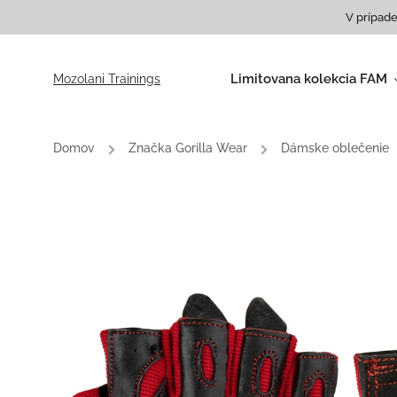
V prípade
Limitovana kolekcia FAM
Mozolani Trainings
Tričká
Mikiny
Domov
/
Značka Gorilla Wear
/
Dámske oblečenie
Dámsky rolák
Batohy a tašky