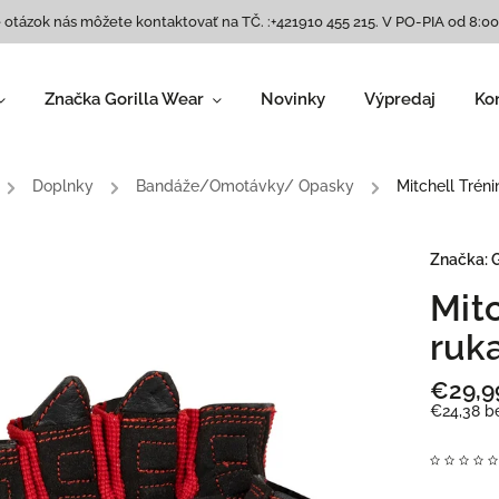
 otázok nás môžete kontaktovať na TČ. :+421910 455 215. V PO-PIA od 8:00
Značka Gorilla Wear
Novinky
Výpredaj
Ko
Dámske oblečenie
Legíny
,
/
Doplnky
/
Bandáže/Omotávky/ Opasky
/
Mitchell Trén
Trička/ tielka
,
Podprsenky
,
Bundy/ mikiny
,
Značka:
G
Tepláky
,
Mit
Šortky
,
Topánky/ Tenisky
,
ruk
Doplnky
€29,9
Pánske oblečenie
€24,38 b
Tielka
,
Tričká krátky/dlhý
rukáv
,
Bundy a mikiny
,