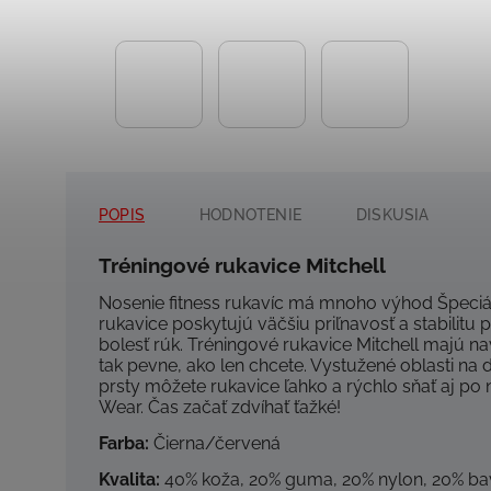
POPIS
HODNOTENIE
DISKUSIA
Tréningové rukavice Mitchell
Nosenie fitness rukavíc má mnoho výhod
Špeciá
rukavice poskytujú väčšiu priľnavosť a stabilitu 
bolesť rúk.
Tréningové rukavice Mitchell majú nav
tak pevne, ako len chcete.
Vystužené oblasti na d
prsty môžete rukavice ľahko a rýchlo sňať aj po
Wear.
Čas začať zdvíhať ťažké!
Farba:
Čierna/červená
Kvalita:
40% koža, 20% guma, 20% nylon, 20% ba