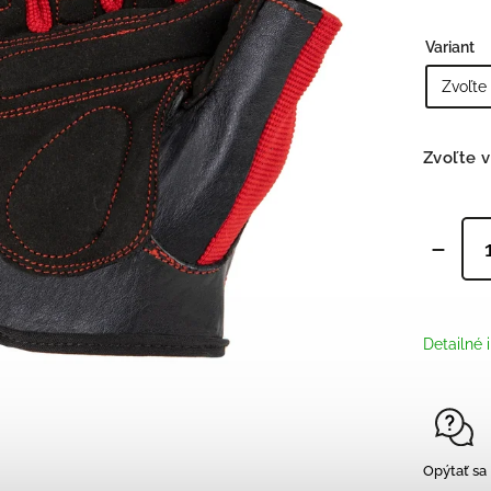
Tepláky/ legíny
,
Šortky
,
Variant
Topánky/ Tenisky
,
Doplnky
Bojové športy
Zvoľte v
Detailné 
Opýtať sa