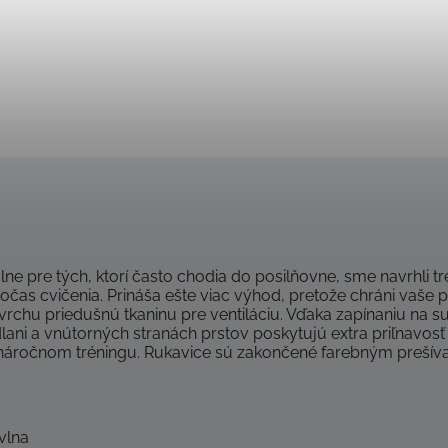
lne pre tých, ktorí často chodia do posilňovne, sme navrhli tr
počas cvičenia.
Prináša ešte viac výhod, pretože chráni vaše p
rchu priedušnú tkaninu pre ventiláciu.
Vďaka zapínaniu na su
lani a vnútorných stranách prstov poskytujú extra priľnavosť
 náročnom tréningu.
Rukavice sú zakončené farebným prešív
vlna