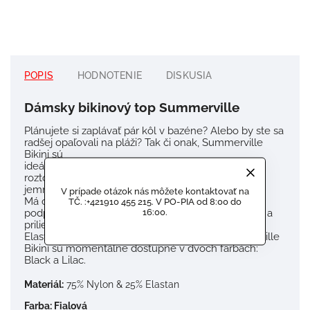
POPIS
HODNOTENIE
DISKUSIA
Dámsky bikinový top Summerville
Plánujete si zaplávať pár kôl v bazéne? Alebo by ste sa
radšej opaľovali na pláži? Tak či onak, Summerville
Bikini sú
ideálne na nosenie! Skvele sedí a navyše vyzerá
roztomilo. Top bikín má výstrih v tvare písmena U a
jemné logá Gorilla Wear.
V prípade otázok nás môžete kontaktovať na
Má odnímateľné vypchávky a ponúka strednú
TČ. :+421910 455 215. V PO-PIA od 8:00 do
16:00.
podporu pri pohybe. Vrúbkovaná tkanina je pružná a
prilieha tesne okolo tela.
Elastický pás drží vrch na mieste. Krásne Summerville
Bikini sú momentálne dostupné v dvoch farbách:
Black a Lilac.
Materiál:
75% Nylon & 25% Elastan
Farba: Fialová