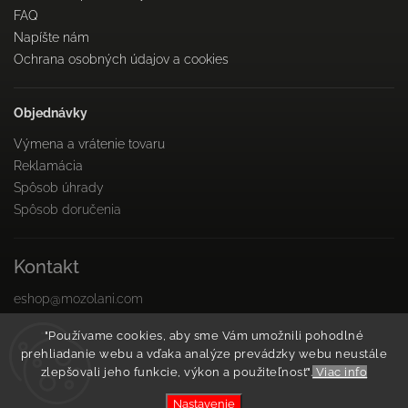
FAQ
Napíšte nám
Ochrana osobných údajov a cookies
Objednávky
Výmena a vrátenie tovaru
Reklamácia
Spôsob úhrady
Spôsob doručenia
Kontakt
eshop
@
mozolani.com
+421910 455 215
"Používame cookies, aby sme Vám umožnili pohodlné
PO-PIA 8:00 do 16:00
prehliadanie webu a vďaka analýze prevádzky webu neustále
Facebook
zlepšovali jeho funkcie, výkon a použiteľnosť".
Viac info
Instagram
Nastavenie