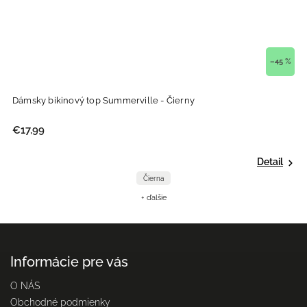
–45 %
rville - Čierny
Dámsky Crop Top Olivia - Čiern
€44,99
Detail
Čierna
Č
+ ďalšie
+ 
Informácie pre vás
O NÁS
Obchodné podmienky