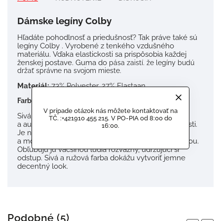
Dámske legíny Colby
Hľadáte pohodlnosť a priedušnosť? Tak práve také sú
legíny Colby . Vyrobené z tenkého vzdušného
materiálu. Vďaka elastickosti sa prispôsobia každej
ženskej postave. Guma do
pása zaistí. že legíny budú
držať správne na svojom mieste.
Materiál:
73% Polyester, 27% Elastaan
Farba: Sivá
V prípade otázok nás môžete kontaktovať na
Sivá je farba neutrálna. Je konzervatívna, dôstojná
TČ. :+421910 455 215. V PO-PIA od 8:00 do
a autoritatívna. Je symbolom všednosti a obyčajnosti.
16:00.
Je nenápadná no zároveň je farbou kompromisu
a môže sa spájať so sebakontrolou a samostatnosťou.
Obľubujú ju väčšinou ľudia rozvážny, udržujúci si
odstup. Sivá a ružová farba dokážu vytvoriť jemne
decentný look.
Podobné (5)