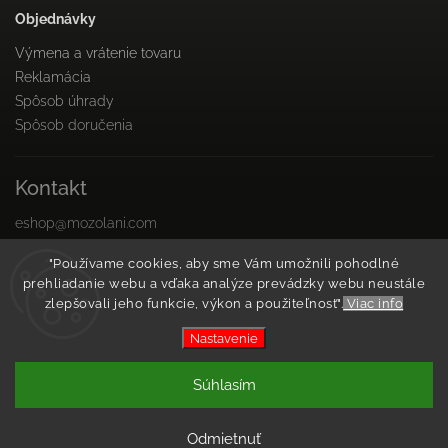
Objednávky
Výmena a vrátenie tovaru
Reklamácia
Spôsob úhrady
Spôsob doručenia
Kontakt
eshop
@
mozolani.com
+421910 455 215
"Používame cookies, aby sme Vám umožnili pohodlné
PO-PIA 8:00 do 16:00
prehliadanie webu a vďaka analýze prevádzky webu neustále
Facebook
zlepšovali jeho funkcie, výkon a použiteľnosť".
Viac info
Instagram
Nastavenie
Copyright 2026
Mozolani Trainings
. Všetky práva
Súhlasím
vyhradené.
Vytvořil
Shoptet
| Design
Shoptak.cz
Odmietnuť