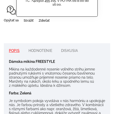
TČ. :+421910 455 215. V PO-PIA od 8:00 do
16:00.
Opýtať sa
Strážiť
Zdieľať
POPIS
HODNOTENIE
DISKUSIA
Dámska mikina FREESTYLE
Mikina na každodenné nosenie voľného strihu jemne
padnutými rukávmi s vnútornou česanou bavlnenou
stranou umožňuje príjemné nosenie priamo na telo.
Manžety na rukách, okolo krku a spodného lemu sú
z mäkkého úpletu. Ideálna k džínsom.
Farba: Zelená
Je symbolom pokoja vyvoláva v nás harmóniu a upokojuje
nás. Je farbou prírody a všetkého zdravého. V kombinácii
s rôznymi farbami ako napr. oranžová, žltá, limetková,
fialová alebo cyklámenová, dokáže vytvoriť zaujímavý a