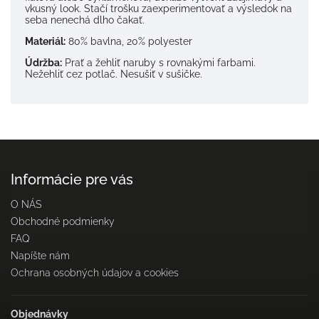
vkusný look. Stačí trošku zaexperimentovať a výsledok na
seba nenechá dlho čakať.
Materiál:
80% bavlna, 20% polyester
Údržba:
Prať a žehliť naruby s rovnakými farbami.
Nežehliť cez potlač. Nesušiť v sušičke.
Informácie pre vás
O NÁS
Obchodné podmienky
FAQ
Napíšte nám
Ochrana osobných údajov a cookies
Objednávky