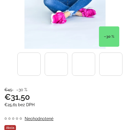
–30 %
€45
–30 %
€31,50
€25,61 bez DPH
Neohodnotené
Akcia