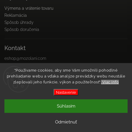
Výmena a vrátenie tovaru
Reklamácia
Spôsob úhrady
Spôsob doručenia
Kontakt
eshop
@
mozolani.com
+421910 455 215
"Používame cookies, aby sme Vám umožnili pohodlné
PO-PIA 8:00 do 16:00
prehliadanie webu a vďaka analýze prevádzky webu neustále
Facebook
zlepšovali jeho funkcie, výkon a použiteľnosť".
Viac info
Instagram
Nastavenie
Copyright 2026
Mozolani Trainings
. Všetky práva
Súhlasím
vyhradené.
Vytvořil
Shoptet
| Design
Shoptak.cz
Odmietnuť