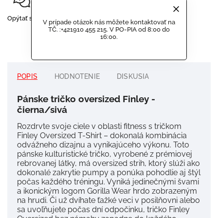
Opýtať sa
Strážiť
Zdieľať
V prípade otázok nás môžete kontaktovať na
TČ. :+421910 455 215. V PO-PIA od 8:00 do
16:00.
POPIS
HODNOTENIE
DISKUSIA
Pánske tričko oversized Finley -
čierna/sivá
Rozdrvte svoje ciele v oblasti fitness s tričkom
Finley Oversized T-Shirt – dokonalá kombinácia
odvážneho dizajnu a vynikajúceho výkonu.
Toto
pánske kulturistické tričko, vyrobené z prémiovej
rebrovanej látky, má oversized strih, ktorý slúži ako
dokonalé zakrytie pumpy a ponúka pohodlie aj štýl
počas každého tréningu.
Vyniká jedinečnými švami
a ikonickým logom Gorilla Wear hrdo zobrazeným
na hrudi.
Či už dvíhate ťažké veci v posilňovni alebo
sa uvoľňujete počas dní odpočinku, tričko Finley