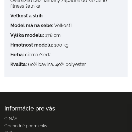
Oversized bez námahy zapadne do každého
fitness šatníka.
Veľkosť a strih
Model má na sebe:
Veľkosť L
Výška modelu:
178 cm
Hmotnosť modelu:
100 kg
Farba:
čierna/šedá
Kvalita:
60% bavlna, 40% polyester
Informácie pre vás
O NÁS
Obchodné podmienky