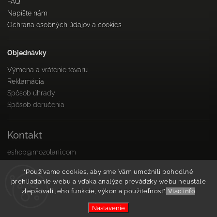
FAQ
Napíšte nám
Ochrana osobných údajov a cookies
Objednávky
Výmena a vrátenie tovaru
Reklamácia
Spôsob úhrady
Spôsob doručenia
Kontakt
eshop
@
mozolani.com
+421910 455 215
"Používame cookies, aby sme Vám umožnili pohodlné
PO-PIA 8:00 do 16:00
prehliadanie webu a vďaka analýze prevádzky webu neustále
Facebook
zlepšovali jeho funkcie, výkon a použiteľnosť".
Viac info
Instagram
Nastavenie