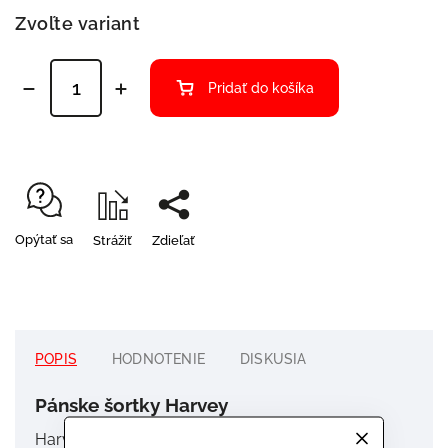
Zvoľte variant
Pridať do košíka
Opýtať sa
Strážiť
Zdieľať
POPIS
HODNOTENIE
DISKUSIA
Pánske šortky Harvey
Harvey Track Shorts spájajú výkon a ostrý