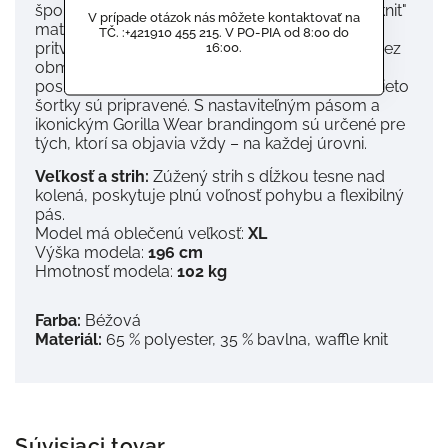
športový štýl. Vyrobené z priedušného "waffle knit"
V prípade otázok nás môžete kontaktovať na
materiálu, ktorý ťa udrží v chlade, aj keď tréning
TČ. :+421910 455 215. V PO-PIA od 8:00 do
pritvrdí. Zúžený strih vytvára modernú siluetu bez
16:00.
obmedzenia pohybu. Či už dávaš nohy v
posilňovni, ideš si zabehať alebo len relaxuješ, tieto
šortky sú pripravené. S nastaviteľným pásom a
ikonickým Gorilla Wear brandingom sú určené pre
tých, ktorí sa objavia vždy – na každej úrovni.
Veľkosť a strih:
Zúžený strih s dĺžkou tesne nad
kolená, poskytuje plnú voľnosť pohybu a flexibilný
pás.
Model má oblečenú veľkosť:
XL
Výška modela:
196 cm
Hmotnosť modela:
102 kg
Farba:
Béžová
Materiál:
65 % polyester, 35 % bavlna, waffle knit
Súvisiaci tovar