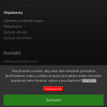
Objednávky
Výmena a vrátenie tovaru
Reklamácia
Spôsob úhrady
Spôsob doručenia
Kontakt
eshop
@
mozolani.com
+421910 455 215
"Používame cookies, aby sme Vám umožnili pohodlné
PO-PIA 8:00 do 16:00
prehliadanie webu a vďaka analýze prevádzky webu neustále
Facebook
zlepšovali jeho funkcie, výkon a použiteľnosť".
Viac info
Instagram
Nastavenie
Copyright 2026
Mozolani Trainings
. Všetky práva
Súhlasím
vyhradené.
Vytvořil
Shoptet
| Design
Shoptak.cz