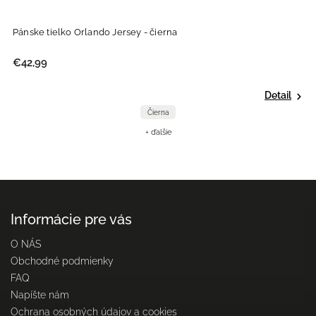
Pánske tielko Orlando Jersey - čierna
P
€42,99
€
Detail
Čierna
+ ďalšie
Informácie pre vás
O NÁS
Obchodné podmienky
FAQ
Napíšte nám
Ochrana osobných údajov a cookies