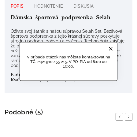
POPIS
HODNOTENIE
DISKUSIA
Dámska športová podprsenka Selah
Oživte svoj šatník s našou súpravou Selah Set. Bezšvová
športová podprsenka z tejto krásnej súpravy poskytuje
strednú podporu pohybu a cvičenia. Technológia zaisťuje,
že pri cvičení nezažijete trenie alebo podráždenie z
nežiaducich švov. Podprsenka má odnímateľné penové
vankúšiky a podporný rebrovaný spodný pás. Elastické
V prípade otázok nás môžete kontaktovať na
ramenné popruhy s krížovým chrbtom sú nastaviteľné
TČ. :+421910 455 215. V PO-PIA od 8:00 do
podľa požadovaného strihu.
16:00.
Farba:
Kvalita:
 48% Nylon, 47% Polyester, 5% Elastan
Podobné (5)
Previous
Next