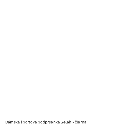
Dámska športová podprsenka Selah - čierna
D