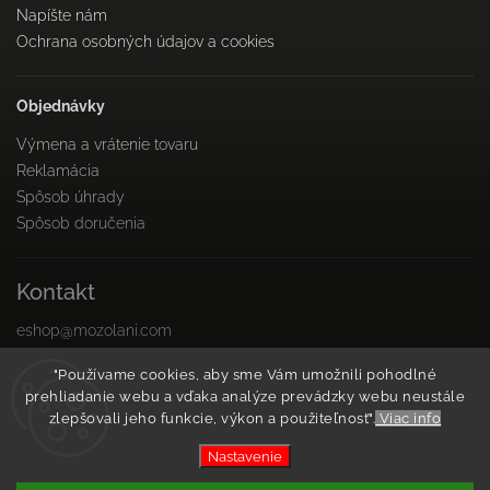
Napíšte nám
Ochrana osobných údajov a cookies
Objednávky
Výmena a vrátenie tovaru
Reklamácia
Spôsob úhrady
Spôsob doručenia
Kontakt
eshop
@
mozolani.com
+421910 455 215
"Používame cookies, aby sme Vám umožnili pohodlné
PO-PIA 8:00 do 16:00
prehliadanie webu a vďaka analýze prevádzky webu neustále
Facebook
zlepšovali jeho funkcie, výkon a použiteľnosť".
Viac info
Instagram
Nastavenie