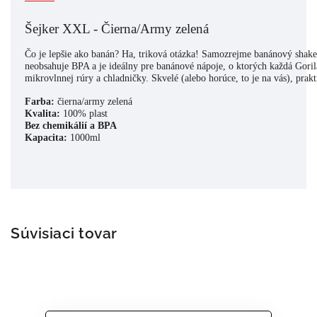
Šejker XXL - Čierna/Army zelená
Čo je lepšie ako banán? Ha, triková otázka! Samozrejme banánový shake!
neobsahuje BPA a je ideálny pre banánové nápoje, o ktorých každá Gori
mikrovlnnej rúry a chladničky. Skvelé (alebo horúce, to je na vás), pra
Farba:
Kvalita:
Bez chemikálií a BPA
Kapacita:
 1000ml
Súvisiaci tovar