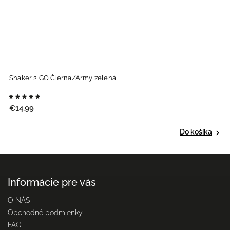
Shaker 2 GO Čierna/Army zelená
S
€
€14,99
Do košíka
Informácie pre vás
O NÁS
Obchodné podmienky
FAQ