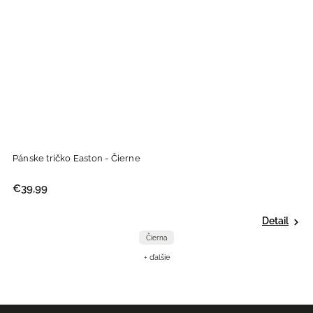
Pánske tričko Easton - Čierne
P
€39,99
€
Detail
Čierna
+ ďalšie