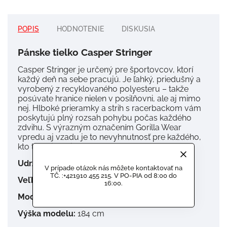
POPIS
HODNOTENIE
DISKUSIA
Pánske tielko Casper Stringer
Casper Stringer je určený pre športovcov, ktorí
každý deň na sebe pracujú.
Je ľahký, priedušný a
vyrobený z recyklovaného polyesteru – takže
posúvate hranice nielen v posilňovni, ale aj mimo
nej.
Hlboké prieramky a strih s racerbackom vám
poskytujú plný rozsah pohybu počas každého
zdvihu.
S výrazným označením Gorilla Wear
vpredu aj vzadu je to nevyhnutnosť pre každého,
kto trénuje s cieľom.
Udržateľný.
Výkonný.
Nezastaviteľný.
V prípade otázok nás môžete kontaktovať na
TČ. :+421910 455 215. V PO-PIA od 8:00 do
Veľkosť a strih
16:00.
Model má na sebe veľkosť:
XL
Výška modelu:
184 cm