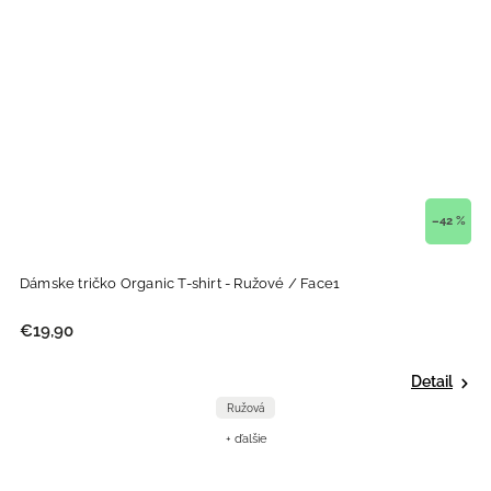
–42 %
Dámske tričko Organic T-shirt - Ružové / Face1
€19,90
Detail
Ružová
+ ďalšie