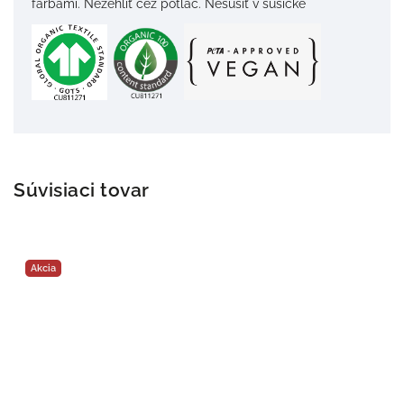
farbami. Nežehliť cez potlač. Nesušiť v sušičke
Súvisiaci tovar
Akcia