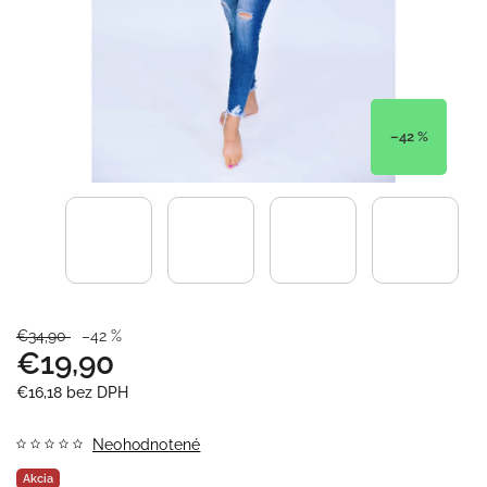
–42 %
€34,90
–42 %
€19,90
€16,18 bez DPH
Neohodnotené
Akcia