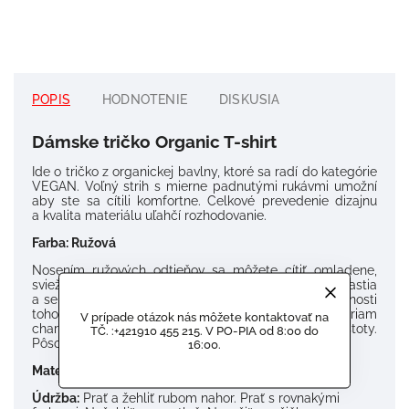
POPIS
HODNOTENIE
DISKUSIA
Dámske tričko Organic T-shirt
Ide o tričko z organickej bavlny, ktoré sa radí do kategórie
VEGAN. Voľný strih s mierne padnutými rukávmi umožní
aby ste sa cítili komfortne. Celkové prevedenie dizajnu
a kvalita materiálu uľahčí rozhodovanie.
Farba: Ružová
Nosením ružových odtieňov sa môžete cítiť omladene,
sviežo a posilnene. Je farbou priateľstva, šťastia
a sentimentality. Táto farba prezrádza jemnosť osobnosti
toho, kto ju preferuje, romantické city sú priam
V prípade otázok nás môžete kontaktovať na
charakteristike. Je farbou lásky, súcitu a vnútornej čistoty.
TČ. :+421910 455 215. V PO-PIA od 8:00 do
Pôsobí jemne a elegantne.
16:00.
Materiál :
100% Recyklovaná Bavlna
Údržba:
Prať a žehliť rubom nahor. Prať s rovnakými