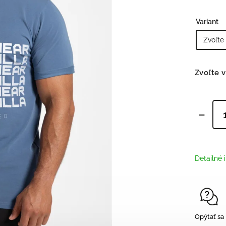
Tepláky/ legíny
,
Šortky
,
Variant
Topánky/ Tenisky
,
Doplnky
Bojové športy
Zvoľte v
Detailné 
Opýtať sa