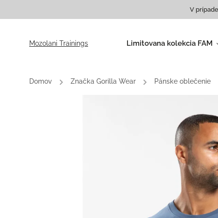
V prípade
Limitovana kolekcia FAM
Mozolani Trainings
Tričká
Mikiny
Domov
/
Značka Gorilla Wear
/
Pánske oblečenie
Dámsky rolák
Batohy a tašky