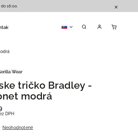
 do 16:00.
ntakty
Katalóg
modrá
orilla Wear
ske tričko Bradley -
onet modrá
9
ez DPH
Neohodnotené