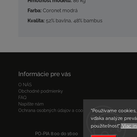
Hmotnosť modelu:
86 kg
Farba:
Coronet modrá
Kvalita:
52% bavlna, 48% bambus
Informácie pre vás
O NÁS
Obchodné podmienky
FAQ
Napíšte nám
Ochrana osobných údajov a cookies
"Používame cookies
vďaka analýze prevá
použiteľnosť".
Viac in
PO-PIA 8:00 do 16:00