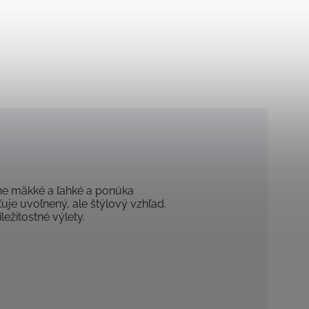
ľne mäkké a ľahké a ponúka
je uvoľnený, ale štýlový vzhľad.
ežitostné výlety.