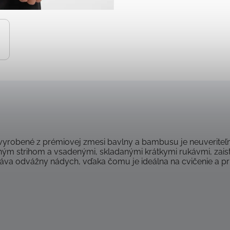
 vyrobené z prémiovej zmesi bavlny a bambusu je neuverite
ým strihom a vsadenými, skladanými krátkymi rukávmi, zaisťu
áva odvážny nádych, vďaka čomu je ideálna na cvičenie a príl