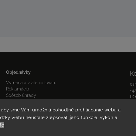
Objednávky
K
Výmena a vrátenie tovaru
es
Reklamácia
+4
Spôsob úhrady
PO
Fa
Spôsob doručenia
In
, aby sme Vám umožnili pohodlné prehliadanie webu a
dzky webu neustále zlepšovali jeho funkcie, výkon a
fo
Copyright 2026
Mozolani Trainings
. Všetky práva vyhradené.
Vytvořil
Shoptet
| Design
Shoptak.cz