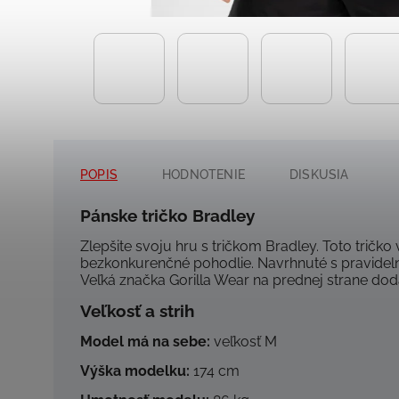
POPIS
HODNOTENIE
DISKUSIA
Pánske tričko Bradley
Zlepšite svoju hru s tričkom Bradley.
Toto tričko
bezkonkurenčné pohodlie.
Navrhnuté s pravideln
Veľká značka Gorilla Wear na prednej strane dod
Veľkosť a strih
Model má na sebe:
veľkosť M
Výška modelku:
174 cm