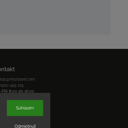
ontakt
hop
@
mozolani.com
21910 455 215
-PIA 8:00 do 16:00
cebook
stagram
Súhlasím
Odmietnuť