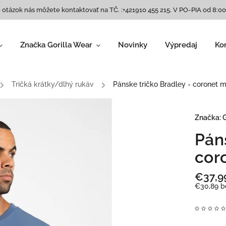
 otázok nás môžete kontaktovať na TČ. :+421910 455 215. V PO-PIA od 8:00
Značka Gorilla Wear
Novinky
Výpredaj
Ko
Dámske oblečenie
Legíny
,
/
Tričká krátky/dlhý rukáv
/
Pánske tričko Bradley - coronet 
Trička/ tielka
,
Podprsenky
,
Bundy/ mikiny
,
Značka:
G
Tepláky
,
Pán
Šortky
,
Topánky/ Tenisky
,
cor
Doplnky
€37,9
Pánske oblečenie
€30,89 b
Tielka
,
Tričká krátky/dlhý
rukáv
,
Bundy a mikiny
,