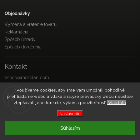
Objednávky
Výmena a vrátenie tovaru
Reklamácia
Spôsob úhrady
Spôsob doručenia
Kontakt
eshop
@
mozolani.com
+421910 455 215
"Používame cookies, aby sme Vám umožnili pohodlné
PO-PIA 8:00 do 16:00
prehliadanie webu a vďaka analýze prevádzky webu neustále
Facebook
zlepšovali jeho funkcie, výkon a použiteľnosť".
Viac info
Instagram
Nastavenie
Copyright 2026
Mozolani Trainings
. Všetky práva
Súhlasím
vyhradené.
Vytvořil
Shoptet
| Design
Shoptak.cz