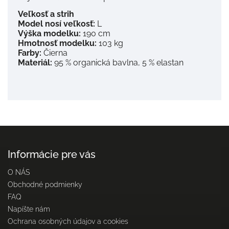
Veľkosť a strih
Model nosí veľkosť:
L
Výška modelku:
190 cm
Hmotnosť modelku:
103 kg
Farby:
Čierna
Materiál:
95 % organická bavlna, 5 % elastan
Informácie pre vás
O NÁS
Obchodné podmienky
FAQ
Napíšte nám
Ochrana osobných údajov a cookies