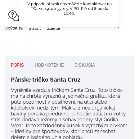
V prípade otázok nás môžete kontaktovať na
TČ. :+421910 455 215. V PO-PIA od 8:00 do
16:00.
Opýtať sa
Strážiť
Zdieľať
POPIS
HODNOTENIE
DISKUSIA
Pánske tričko Santa Cruz
Vyniknite vzadu s tričkom Santa Cruz. Toto tričko
má na chrbte výraznú a jedinečnú grafiku, ktorá
púta pozornosť v posilňovni, na ulici alebo
kdekoľvek medzi tým. Mäkká zmes organickej
bavlny ponúka priedušné pohodlie, zatiaľ čo voľný
strih dodáva ležérny a sebavedomý štýl Gorilla
Wear. Je to každodenný kúsok s výrazným prvkom
– ideálny pre športovcov, ktorí chcú zanechať
dojem z každého uhla pohľadu.