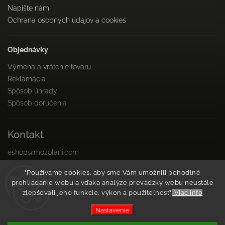
Napíšte nám
Ochrana osobných údajov a cookies
Objednávky
Výmena a vrátenie tovaru
Reklamácia
Spôsob úhrady
Spôsob doručenia
Kontakt
eshop
@
mozolani.com
+421910 455 215
"Používame cookies, aby sme Vám umožnili pohodlné
PO-PIA 8:00 do 16:00
prehliadanie webu a vďaka analýze prevádzky webu neustále
Facebook
zlepšovali jeho funkcie, výkon a použiteľnosť".
Viac info
Instagram
Nastavenie