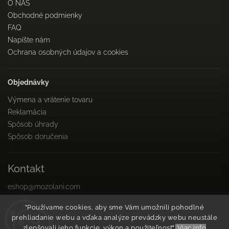
O NÁS
Obchodné podmienky
FAQ
Napíšte nám
Ochrana osobných údajov a cookies
Objednávky
Výmena a vrátenie tovaru
Reklamácia
Spôsob úhrady
Spôsob doručenia
Kontakt
eshop
@
mozolani.com
+421910 455 215
"Používame cookies, aby sme Vám umožnili pohodlné
PO-PIA 8:00 do 16:00
prehliadanie webu a vďaka analýze prevádzky webu neustále
Facebook
zlepšovali jeho funkcie, výkon a použiteľnosť".
Viac info