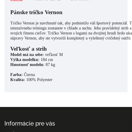
Pánske tričko Vernon
Tričko Vernon je navrhnuté tak, aby podnietilo váš športový potenciál. To
intenzívneho tréningu zostanete v chlade a suchu. Jeho pravidelný strih
svojich fitness cieľov. Tričko Vernon s logami na dvojitej hrudi hrdo uk
súpravy Vernon, aby ste vytvorili kompletný a vyleštený cvičebný outfit.

Veľkosť a strih
Model má na sebe:
Výška modelku:
Hmotnosť modelu:
 87 kg
Farba:
Kvalita:
 100% Polyester
Informácie pre vás