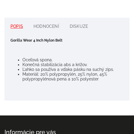
POPIS
HODNOCENÍ
DISKUZE
Gorilla Wear 4 Inch Nylon Belt
Oceľová spona.
Konečná stabilizácia abs a krížov.
Ľahko sa používa a vďaka pásku na suchý zips.
Materiál: 20% polypropylén, 25% nylon, 45%
polypropylénová pena a 10% polyester
Informácie pre vás