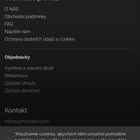
O NÁS
Obchodní podmínky
FAQ
Napište nám
Ochrana osobních údajů a cookies
Objednávky
Výměna a vrácení zboží
Reklamace
Způsob úhrady
Způsob doručení
Kontakt
eshop
@
mozolani.com
+421910 455 215
"
Používáme cookies, abychom Vám umožnili pohodlné
PO-PIA 8:00 do 16:00