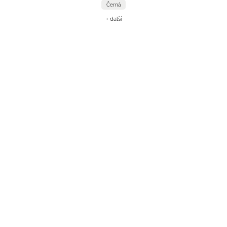
Černá
+ další