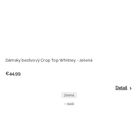
Dámsky bezšvový Crop Top Whitney - zelená
€44,99
Detail
Zelená
+ další