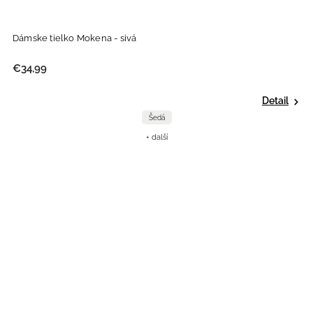
Dámske tielko Mokena - sivá
€34,99
Detail
Šedá
+ další