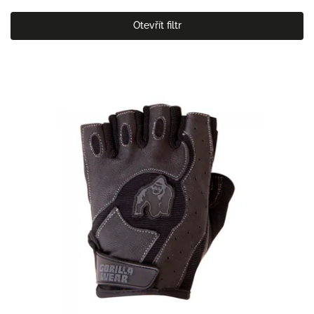
Nejlevnější
Otevřít filtr
Nejdražší
Nejprodávanější
Abecedně