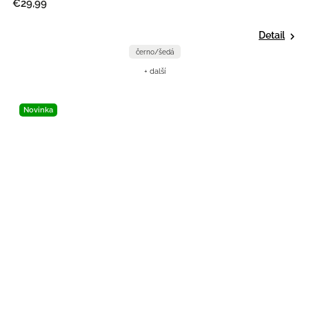
€29,99
Detail
černo/šedá
+ další
Novinka