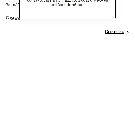
kontaktovat na TČ. :+421910 455 215. V Po-Pá
Bandáže na zápěsti PRO - sivá/černá
od 8:00 do 16:00.
€19,99
Do košíku