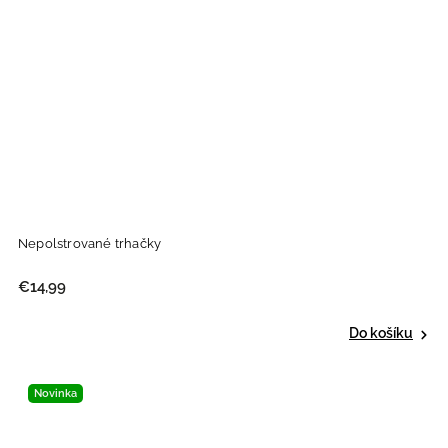
Nepolstrované trhačky
€14,99
Do košíku
Novinka