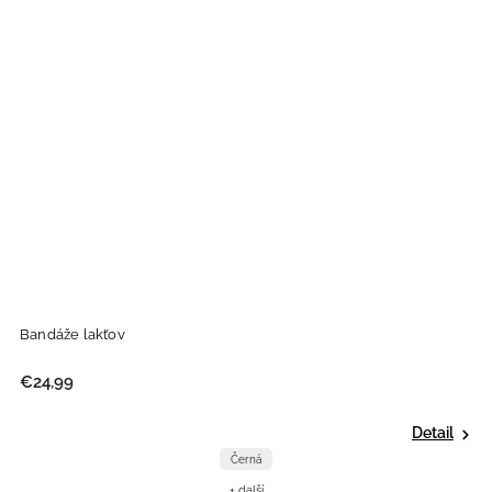
Bandáže lakťov
€24,99
Detail
Černá
+ další