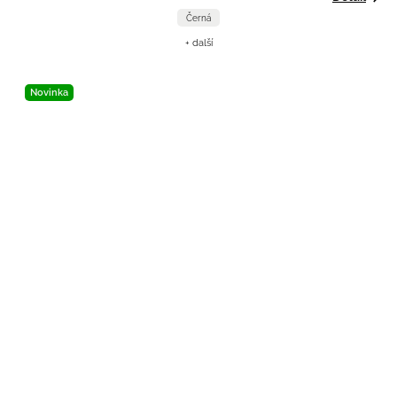
Černá
+ další
Novinka