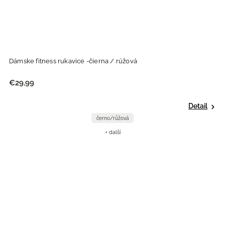
Dámske fitness rukavice -čierna / rúžová
€29,99
Detail
černo/růžová
+ další