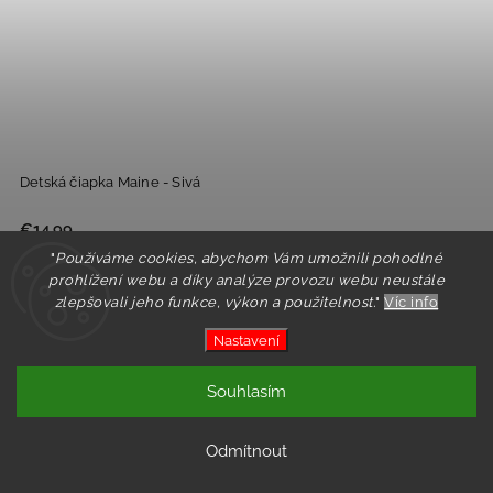
Detská čiapka Maine - Sivá
€14,99
"
Používáme cookies, abychom Vám umožnili pohodlné
prohlížení webu a díky analýze provozu webu neustále
Detail
zlepšovali jeho funkce, výkon a použitelnost.
"
Víc info
Nastavení
Souhlasím
Odmítnout