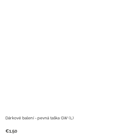
Dárkové balení - pevná taška GW (L)
€1,50