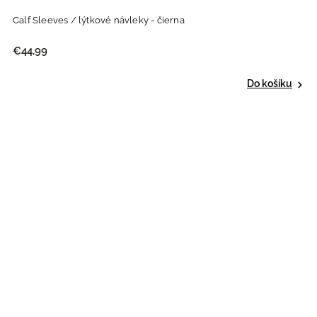
Calf Sleeves / lýtkové návleky - čierna
€44,99
Do košíku