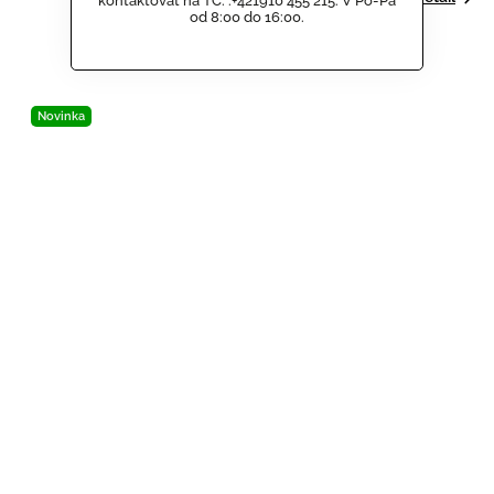
kontaktovat na TČ. :+421910 455 215. V Po-Pá
od 8:00 do 16:00.
Černá
+ další
Novinka