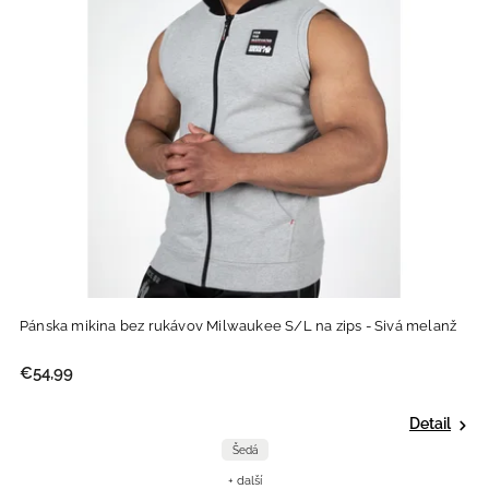
Pánska mikina bez rukávov Milwaukee S/L na zips - Sivá melanž
€54,99
Detail
Šedá
+ další