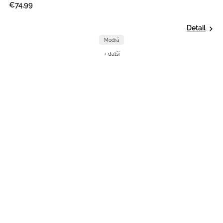
€74,99
Detail
Modrá
+ další