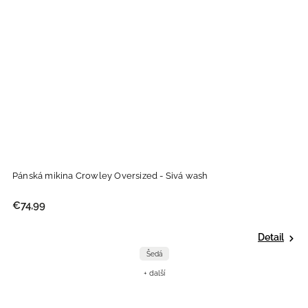
Pánská mikina Crowley Oversized - Sivá wash
€74,99
Detail
Šedá
+ další