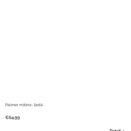
Palmer mikina- šedá
€64,99
Detail