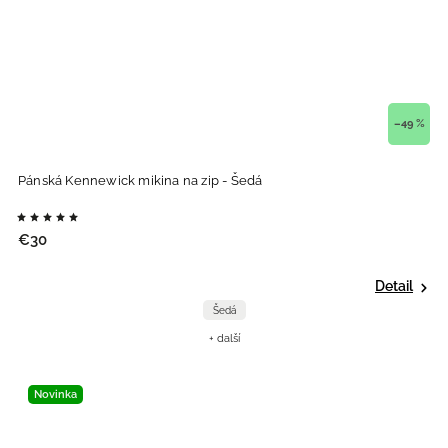
–49 %
Pánská Kennewick mikina na zip - Šedá
€30
Detail
Šedá
+ další
Novinka