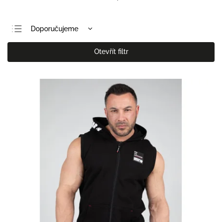
Doporučujeme
Nejlevnější
Otevřít filtr
Nejdražší
Nejprodávanější
Abecedně