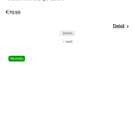
€79,99
Detail
Zelená
+ další
Novinka