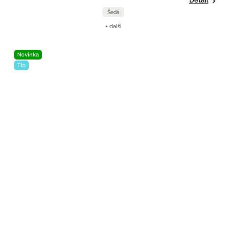
Šedá
+ další
Novinka
Tip