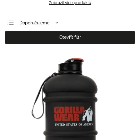
Zobrazit více produktů
Doporučujeme
Nejlevnější
Otevřít filtr
Nejdražší
Nejprodávanější
Abecedně