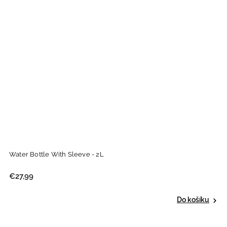
Water Bottle With Sleeve - 2L
€27,99
Do košíku