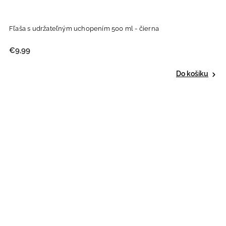
Fľaša s udržateľným uchopením 500 ml - čierna
€9,99
Do košíku