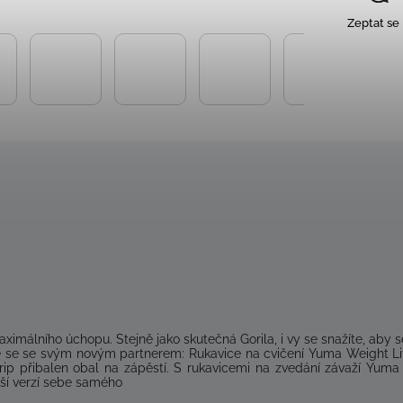
Zeptat se
aximálního
úchopu
.
Stejně jako
skutečná
Gorila
,
i vy
se snažíte
, aby 
 se
se svým
novým
partnerem
: Rukavice
na
cvičení
Yuma
Weight
Li
rip
přibalen
obal
na zápěstí
.
S
rukavicemi
na
zvedání
závaží
Yuma
ší
verzí
sebe samého