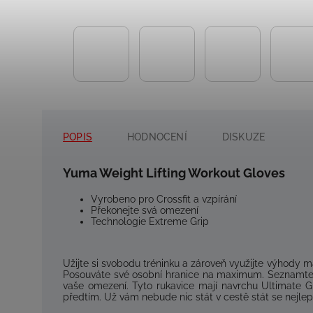
POPIS
HODNOCENÍ
DISKUZE
Yuma Weight Lifting Workout Gloves
Vyrobeno pro
Crossfit
a
vzpírání
Překonejte
svá omezení
Technologie
Extreme
Grip
Užijte si
svobodu
tréninku
a
zároveň
využijte
výhody
m
Posouváte
své osobní
hranice na
maximum.
Seznamte
vaše
omezení.
Tyto
rukavice mají
navrchu
Ultimate
G
předtím.
Už
vám
nebude
nic
stát v cestě
stát se nejlep