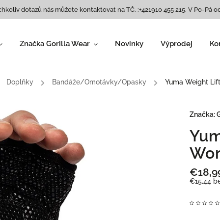
chkoliv dotazů nás můžete kontaktovat na TČ. :+421910 455 215. V Po-Pá od
Značka Gorilla Wear
Novinky
Výprodej
Ko
Dámské oblečení
Legíny
,
Doplňky
/
Bandáže/Omotávky/Opasky
/
Yuma Weight Lift
Trička/ tílka
,
Podprsenky
,
Bundy/ mikiny
,
Značka:
G
Tepláky
,
Yum
Šortky
,
Obuv
,
Wor
Doplňky
€18,9
Pánske oblečení
€15,44 b
Topy
,
Pánske Tričká
krátky/dlouhý rukáv
,
Bundy a mikiny
,