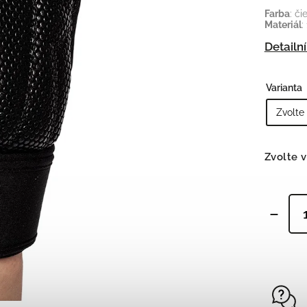
Tepláky/legíny
,
Farba
: či
Materiál
:
Šortky
,
Obuv
,
Detailn
Doplňky
Bojové sporty
Varianta
Zvolte v