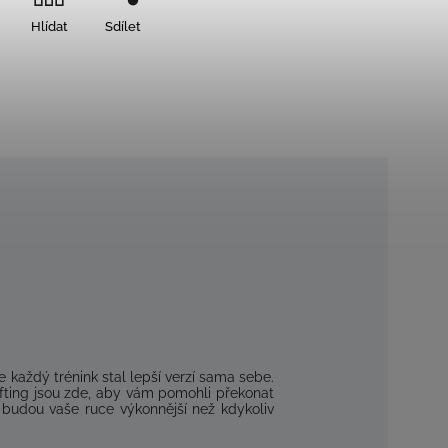
Hlídat
Sdílet
se
každý
trénink
stal
lepší
verzí
sama sebe
.
fting
jsou zde,
aby vám
pomohli
překonat
budou vaše
ruce
výkonnější
než kdykoliv