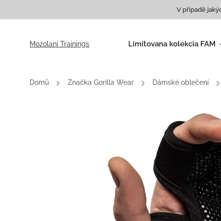
V případě jaký
Limitovana kolekcia FAM
Mozolani Trainings
Tričká
Mikiny
Domů
/
Značka Gorilla Wear
/
Dámské oblečení
/
Roláky
Batohy a tašky