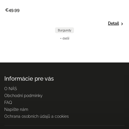
€49,99
€
Detail
Burgundy
+ další
Informácie pre vás
O NÁS
Obchodní podmínky
FAQ
Napište nám
Ochrana osobních údajů a cookies