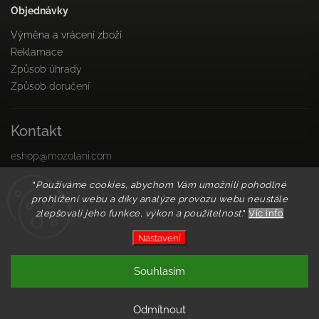
Objednávky
Výměna a vrácení zboží
Reklamace
Způsob úhrady
Způsob doručení
Kontakt
eshop
@
mozolani.com
+421910 455 215
"
Používáme cookies, abychom Vám umožnili pohodlné
PO-PIA 8:00 do 16:00
prohlížení webu a díky analýze provozu webu neustále
Facebook
zlepšovali jeho funkce, výkon a použitelnost.
"
Víc info
Instagram
Nastavení
Copyright 2026
Mozolani Trainings
. Všechna práva
Souhlasím
vyhrazena.
Vytvořil
Shoptet
| Design
Shoptak.cz
Odmítnout