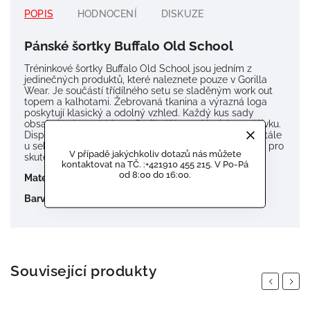
POPIS
HODNOCENÍ
DISKUZE
Pánské šortky Buffalo Old School
Tréninkové šortky Buffalo Old School jsou jedním z
jedinečných produktů, které naleznete pouze v Gorilla
Wear.
Je součástí třídílného setu se sladěným work out
topem a kalhotami.
Žebrovaná tkanina a výrazná loga
poskytují klasický a odolný vzhled.
Každý kus sady
obsahuje obrovské logo Gorilla Wear a klasickou nášivku.
Disponuje kapsami na zip, takže telefon můžete mít stále
u sebe.
Volný střih je během cvičení pohodlný.
Toto je pro
V případě jakýchkoliv dotazů nás můžete
skutečné milovníky Gorilla Wear!
kontaktovat na TČ. :+421910 455 215. V Po-Pá
od 8:00 do 16:00.
Materiál:
65% Bavlna, 35% Polyester
Barva:
Černá/červená
Související produkty
Previous
Next