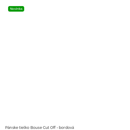
Novinka
Pánske tielko Bouse Cut Off - bordová
P