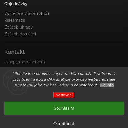
Objednávky
Výměna a vrácení zboží
Reklamace
Způsob úhrady
Způsob doručení
Kontakt
eshop
@
mozolani.com
+421910 455 215
"
Používáme cookies, abychom Vám umožnili pohodlné
PO-PIA 8:00 do 16:00
prohlížení webu a díky analýze provozu webu neustále
Facebook
zlepšovali jeho funkce, výkon a použitelnost.
"
Víc info
Instagram
Nastavení
Copyright 2026
Mozolani Trainings
. Všechna práva
Souhlasím
vyhrazena.
Vytvořil
Shoptet
| Design
Shoptak.cz
Odmítnout