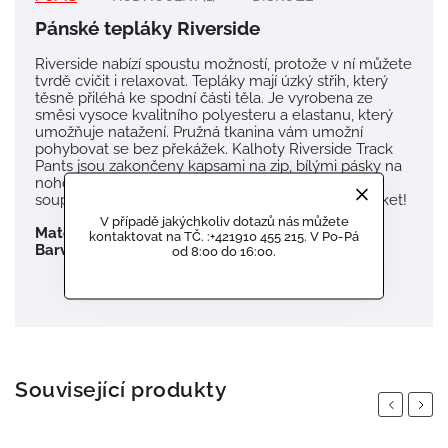
Pánské tepláky Riverside
Riverside nabízí spoustu možností, protože v ní můžete
tvrdě cvičit i relaxovat.
Tepláky mají úzký střih, který
těsně přiléhá ke spodní části těla.
Je vyrobena ze
směsi vysoce kvalitního polyesteru a elastanu, který
umožňuje natažení.
Pružná tkanina vám umožní
pohybovat se bez překážek.
Kalhoty Riverside Track
Pants jsou zakončeny kapsami na zip, bílými pásky na
nohou a logem Gorilla Wear na stehně.
Doplňte
soupravu o odpovídající bundu Riverside Track Jacket!
V případě jakýchkoliv dotazů nás můžete
Materiál:
85% Polyester 15% Elastan
kontaktovat na TČ. :+421910 455 215. V Po-Pá
Barva:
Zelená
od 8:00 do 16:00.
Související produkty
Previous
Next