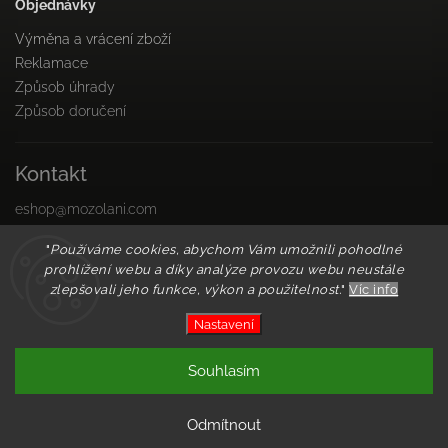
Objednávky
Výměna a vrácení zboží
Reklamace
Způsob úhrady
Způsob doručení
Kontakt
eshop
@
mozolani.com
+421910 455 215
"
Používáme cookies, abychom Vám umožnili pohodlné
PO-PIA 8:00 do 16:00
prohlížení webu a díky analýze provozu webu neustále
Facebook
zlepšovali jeho funkce, výkon a použitelnost.
"
Víc info
Instagram
Nastavení
Copyright 2026
Mozolani Trainings
. Všechna práva
Souhlasím
vyhrazena.
Vytvořil
Shoptet
| Design
Shoptak.cz
Odmítnout