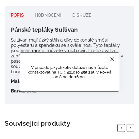
POPIS
HODNOCENÍ
DISKUZE
Pánské tepláky Sullivan
Sullivan mají úzký střih a díky dokonalé směsi
polyesteru a spandexu se skvěle nosí.
Tyto tepláky
jsou všestranné, můžete v nich cvičit, relaxovat a
zahřejí vás, když jste venku.
Teplákové kalhoty mají v
pase stahovací šňůrku a kapsy na zip.
Tepláková
souprava Sullivan je dostupná v celé černé a šedé
V případě jakýchkoliv dotazů nás můžete
barvě.
kontaktovat na TČ. :+421910 455 215. V Po-Pá
od 8:00 do 16:00.
Materiál:
85% Polyester, 15% Spandex
Barva:
Šedá
Související produkty
Previous
Next