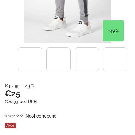
–49 %
€49,99
–49 %
€25
€20,33 bez DPH
Neohodnoceno
Akce