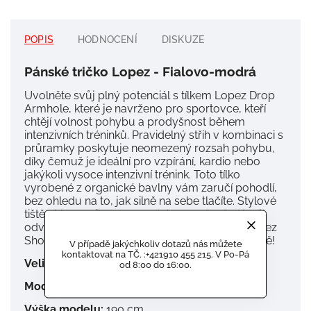
POPIS
HODNOCENÍ
DISKUZE
Pánské tričko Lopez - Fialovo-modrá
Uvolněte svůj plný potenciál s tílkem Lopez Drop
Armhole, které je navrženo pro sportovce, kteří
chtějí volnost pohybu a prodyšnost během
intenzivních tréninků.
Pravidelný střih v kombinaci s
průramky poskytuje neomezený rozsah pohybu,
díky čemuž je ideální pro vzpírání, kardio nebo
jakýkoli vysoce intenzivní trénink.
Toto tílko
vyrobené z organické bavlny vám zaručí pohodlí,
bez ohledu na to, jak silně na sebe tlačíte.
Stylové
tištěné logo a ikony na zadním panelu dodávají
odvážný nádech as odpovídajícími kraťasy Lopez
Short se budete cítit pohodlně a zároveň stylově!
V případě jakýchkoliv dotazů nás můžete
kontaktovat na TČ. :+421910 455 215. V Po-Pá
Velikost a střih
od 8:00 do 16:00.
Model má na sobě:
Velikost L
Výška modelu:
190 cm