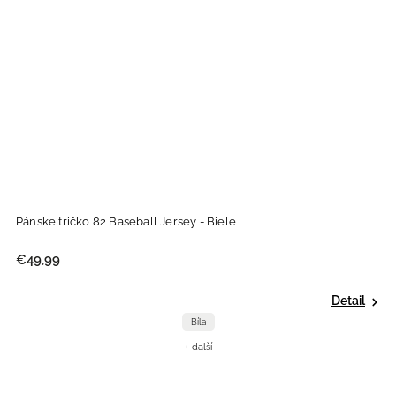
Pánske tričko 82 Baseball Jersey - Biele
P
€49,99
€
Detail
Bíla
+ další