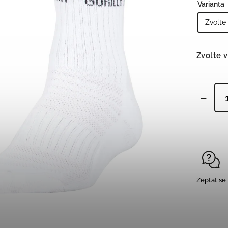
Varianta
Tepláky/legíny
,
Šortky
,
Obuv
,
Doplňky
Zvolte v
Bojové sporty
Zeptat se