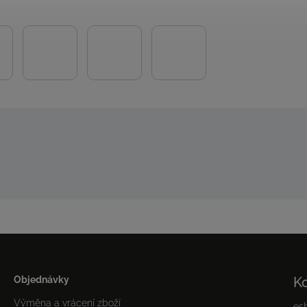
Objednávky
K
Výměna a vrácení zboží
es