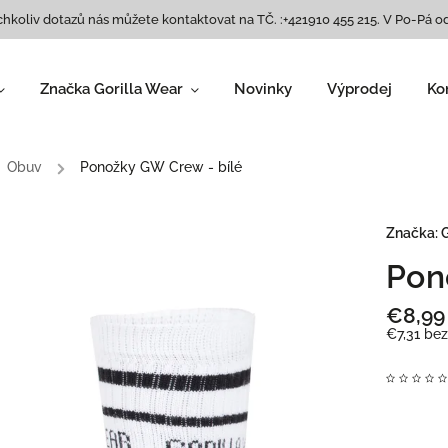
chkoliv dotazů nás můžete kontaktovat na TČ. :+421910 455 215. V Po-Pá od
Značka Gorilla Wear
Novinky
Výprodej
Ko
Dámské oblečení
Legíny
,
Obuv
/
Ponožky GW Crew - bílé
Trička/ tílka
,
Podprsenky
,
Bundy/ mikiny
,
Značka:
G
Tepláky
,
Pon
Šortky
,
Obuv
,
€8,99
Doplňky
€7,31 be
Pánske oblečení
Topy
,
Pánske Tričká
krátky/dlouhý rukáv
,
Bundy a mikiny
,