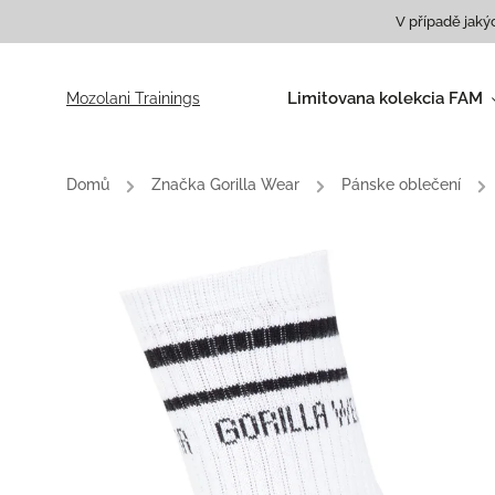
V případě jaký
Limitovana kolekcia FAM
Mozolani Trainings
Tričká
Mikiny
Domů
/
Značka Gorilla Wear
/
Pánske oblečení
/
Roláky
Batohy a tašky