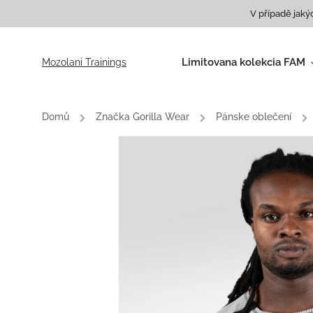
V případě jaký
Limitovana kolekcia FAM
Mozolani Trainings
Tričká
Mikiny
Domů
/
Značka Gorilla Wear
/
Pánske oblečení
/
Roláky
Batohy a tašky