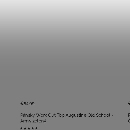
€54,99
Pánsky Work Out Top Augustine Old School -
Army zelený