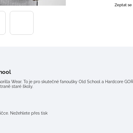
Zeptat se
hool
ů Gorilla Wear. To je pro skutečné fanoušky Old School a Hardcore G
traně staré školy.
čce. Nežehlete přes tisk