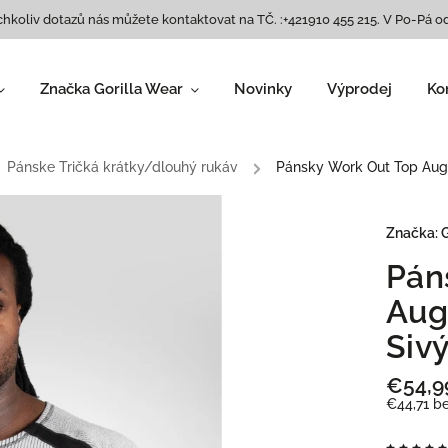
chkoliv dotazů nás můžete kontaktovat na TČ. :+421910 455 215. V Po-Pá od
Značka Gorilla Wear
Novinky
Výprodej
Ko
Dámské oblečení
Legíny
,
Pánske Tričká krátky/dlouhý rukáv
/
Pánsky Work Out Top Augu
Trička/ tílka
,
Podprsenky
,
Bundy/ mikiny
,
Značka:
G
Tepláky
,
Pán
Šortky
,
Obuv
,
Aug
Doplňky
Siv
Pánske oblečení
Topy
,
€54,9
Pánske Tričká
€44,71 b
krátky/dlouhý rukáv
,
Bundy a mikiny
,