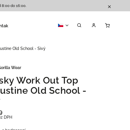
 8:00 do 16:00.
ntakty
Katalog
stine Old School - Sivý
orilla Wear
sky Work Out Top
ustine Old School -
ý
9
ez DPH