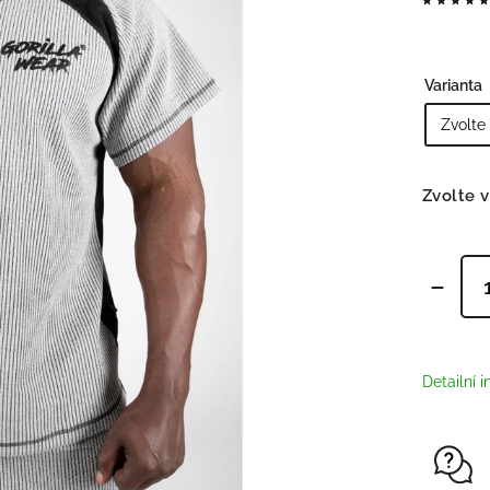
Tepláky/legíny
,
Šortky
,
Obuv
,
Varianta
Doplňky
Bojové sporty
Zvolte v
Detailní 