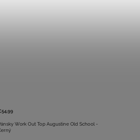
€54,99
Pánsky Work Out Top Augustine Old School -
Černý