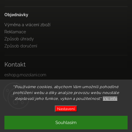
Objednávky
Výměna a vrácení zboží
Reklamace
Způsob úhrady
Způsob doručení
Kontakt
eshop
@
mozolani.com
+421910 455 215
"
Používáme cookies, abychom Vám umožnili pohodlné
PO-PIA 8:00 do 16:00
prohlížení webu a díky analýze provozu webu neustále
Facebook
zlepšovali jeho funkce, výkon a použitelnost.
"
Víc info
Instagram
Nastavení
Copyright 2026
Mozolani Trainings
. Všechna práva
Souhlasím
vyhrazena.
Vytvořil
Shoptet
| Design
Shoptak.cz