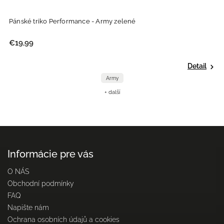
Pánské triko Performance - Army zelené
€19,99
Detail
Army
+ další
Informácie pre vás
O NÁS
Obchodní podmínky
FAQ
Napište nám
Ochrana osobních údajů a cookies