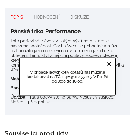
POPIS
HODNOCENÍ
DISKUZE
Pánské triko Performance
Toto perfektně tričko s kulatým výstřihem, které je
navrženo společností Gorilla Wear, je pohodlné a může
být použito jako oblečení na cvičení nebo jako běžné
oblečení.
Tento styl z něj činí poutavý kousek oblečení,
který se skvěle hodí pro každého.
Může být navíc
kombinován s různými kousky naší pánské kolekce Gorilla
Wear.
V případě jakýchkoliv dotazů nás můžete
kontaktovat na TČ. :+421910 455 215. V Po-Pá
Materiál:
100% polyester
od 8:00 do 16:00.
Barva:
černá
Údržba:
Prát s oděvy stejné barvy.
Nesušit v sušičce.
Nežehlit přes potisk
Související produkty